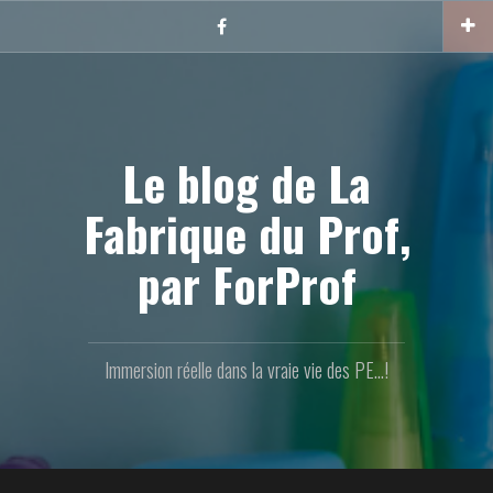
Aller
au
Facebook
contenu
principal
Le blog de La
Fabrique du Prof,
par ForProf
Immersion réelle dans la vraie vie des PE...!