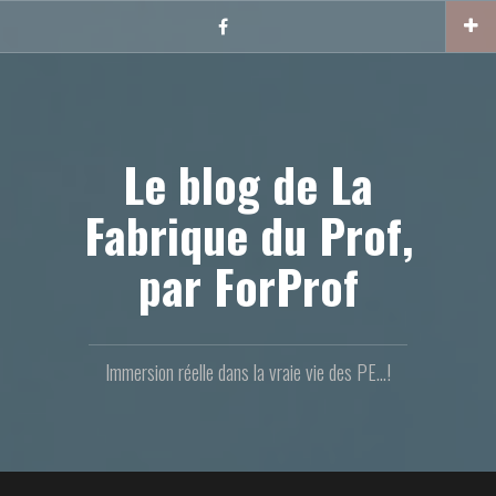
Aller
au
Facebook
contenu
principal
Le blog de La
Fabrique du Prof,
par ForProf
Immersion réelle dans la vraie vie des PE...!