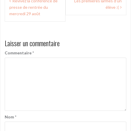
Revivez la conférence de
Les premières larmes d’un
de
presse de rentrée du
élève :(
l’article
mercredi 29 août
Laisser un commentaire
Commentaire
*
Nom
*