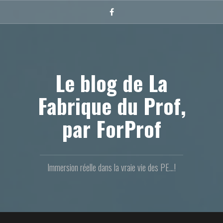
Aller
au
Facebook
contenu
principal
Le blog de La
Fabrique du Prof,
par ForProf
Immersion réelle dans la vraie vie des PE...!