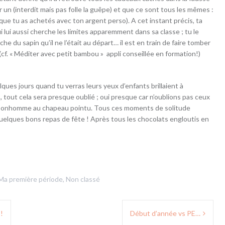
r un (interdit mais pas folle la guêpe) et que ce sont tous les mêmes :
e tu as achetés avec ton argent perso). A cet instant précis, ta
 lui aussi cherche les limites apparemment dans sa classe ; tu le
e du sapin qu’il ne l’était au départ… il est en train de faire tomber
 (cf. « Méditer avec petit bambou » appli conseillée en formation!)
ques jours quand tu verras leurs yeux d’enfants brillaient à
i), tout cela sera presque oublié ; oui presque car n’oublions pas ceux
u bonhomme au chapeau pointu. Tous ces moments de solitude
elques bons repas de fête ! Après tous les chocolats engloutis en
Ma première période
,
Non classé
!
Début d’année vs PE…