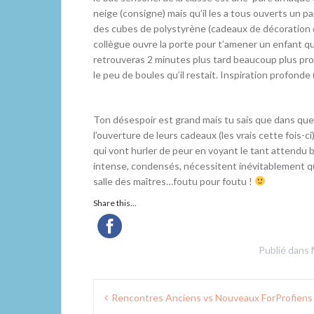
neige (consigne) mais qu’il les a tous ouverts un pa
des cubes de polystyrène (cadeaux de décoration qu
collègue ouvre la porte pour t’amener un enfant qui
retrouveras 2 minutes plus tard beaucoup plus proch
le peu de boules qu’il restait. Inspiration profonde
Ton désespoir est grand mais tu sais que dans quel
l’ouverture de leurs cadeaux (les vrais cette fois-c
qui vont hurler de peur en voyant le tant attend
intense, condensés, nécessitent inévitablement qu
salle des maîtres…foutu pour foutu !
Share this...
Publié dans
Navigation
Rencontres Anciens vs Nouveaux ForProfiens 
de