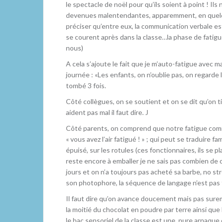
le spectacle de noël pour qu’ils soient à point ! 
devenues malentendantes, apparemment, en quelques
préciser qu’entre eux, la communication verbale es
se courent après dans la classe…la phase de fati
nous)
A cela s’ajoute le fait que je m’auto-fatigue avec 
journée : «Les enfants, on n’oublie pas, on regarde 
tombé 3 fois.
Côté collègues, on se soutient et on se dit qu’on t
aident pas mal il faut dire. J
Côté parents, on comprend que notre fatigue comme
« vous avez l’air fatigué ! » ; qui peut se traduire 
épuisé, sur les rotules (ces fonctionnaires, ils se p
reste encore à emballer je ne sais pas combien de c
jours et on n’a toujours pas acheté sa barbe, no stre
son photophore, la séquence de langage n’est pas te
Il faut dire qu’on avance doucement mais pas sure
la moitié du chocolat en poudre par terre ainsi que
le bac sensoriel de la classe est une pure arnaque