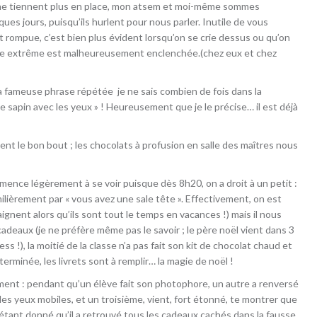
Ils ne tiennent plus en place, mon atsem et moi-même sommes
 jours, puisqu’ils hurlent pour nous parler. Inutile de vous
t rompue, c’est bien plus évident lorsqu’on se crie dessus ou qu’on
gue extrême est malheureusement enclenchée.(chez eux et chez
ma fameuse phrase répétée je ne sais combien de fois dans la
le sapin avec les yeux » ! Heureusement que je le précise… il est déjà
ient le bon bout ; les chocolats à profusion en salle des maîtres nous
nce légèrement à se voir puisque dès 8h20, on a droit à un petit :
familièrement par « vous avez une sale tête ». Effectivement, on est
laignent alors qu’ils sont tout le temps en vacances !) mais il nous
adeaux (je ne préfère même pas le savoir ; le père noël vient dans 3
ss !), la moitié de la classe n’a pas fait son kit de chocolat chaud et
rminée, les livrets sont à remplir… la magie de noël !
ment : pendant qu’un élève fait son photophore, un autre a renversé
 les yeux mobiles, et un troisième, vient, fort étonné, te montrer que
 étant donné qu’il a retrouvé tous les cadeaux cachés dans la fausse